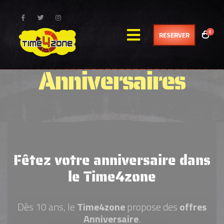
0
RESERVER
Anniversaires
Fêtez votre anniversaire dans
le Time4zone
Dès 10 ans, le
Time4zone
propose des
offres
Anniversaire
.