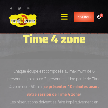
0
RESERVER
Time 4 zone
Chaque équipe est composée au maximum de 6
personnes (minimum 2 personnes). Une partie de Time
4 zone dure 60min (
se présenter 10 minutes avant
votre session de Time 4 zone
).
Les réservations doivent se faire impérativement en