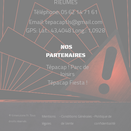
RIEUMES
Téléphone:
05 62 14 71 61
Email:
tepacaptls@gmail.com
GPS: Lat.: 43,4048 Long.: 1,0928
NOS
PARTENAIRES
Tépacap ! Parc de
loisirs
Tépacap Fiesta !
© time4zone.fr. Tous
Mentions
–
Conditions Générales
–
Politique de
droits réservés.
légales
de Vente
confidentialité