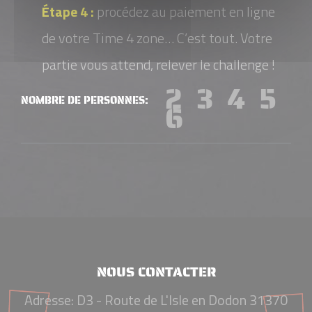
Étape 4 :
procédez au paiement en ligne
de votre Time 4 zone… C’est tout. Votre
partie vous attend, relever le challenge !
2
3
4
5
NOMBRE DE PERSONNES
6
NOUS CONTACTER
Adresse:
D3 - Route de L'Isle en Dodon 31370